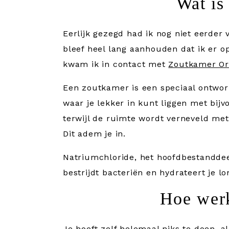
Wat is
Eerlijk gezegd had ik nog niet eerde
bleef heel lang aanhouden dat ik er
kwam ik in contact met
Zoutkamer O
Een zoutkamer is een speciaal ontwor
waar je lekker in kunt liggen met bijv
terwijl de ruimte wordt verneveld me
Dit adem je in.
Natriumchloride, het hoofdbestanddeel
bestrijdt bacteriën en hydrateert je 
Hoe werk
Je hoeft zelf helemaal niks te doen, a