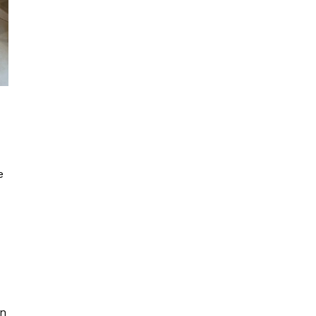
a
e
an