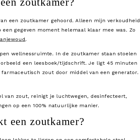
 een zoutkamer?
r van een zoutkamer gehoord. Alleen mijn verkoudhei
 op een gegeven moment helemaal klaar mee was. Zo
ranjewoud
.
pen wellnessruimte. In de zoutkamer staan stoelen
oorbeeld een leesboek/tijdschrift. Je ligt 45 minuten
t farmaceutisch zout door middel van een generator.
 van zout, reinigt je luchtwegen, desinfecteert,
longen op een 100% natuurlijke manier.
t een zoutkamer?
lleen lekker te liggen op een comfortabele stoel.